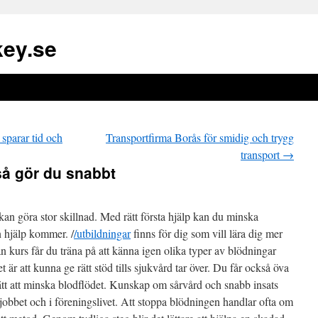
ey.se
parar tid och
Transportfirma Borås för smidig och trygg
transport
→
så gör du snabbt
an göra stor skillnad. Med rätt första hjälp kan du minska
n hjälp kommer. /
/utbildningar
finns för dig som vill lära dig mer
an kurs får du träna på att känna igen olika typer av blödningar
 är att kunna ge rätt stöd tills sjukvård tar över. Du får också öva
ätt att minska blodflödet. Kunskap om sårvård och snabb insats
obbet och i föreningslivet. Att stoppa blödningen handlar ofta om