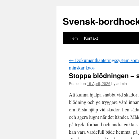
Svensk-bordhock
Hem
Kontakt
Gå
till
←
Dokumenthanteringssystem som s
innehåll
minskar kaos
Stoppa blödningen – 
Posted on
19 April, 2026
by
admin
Att kunna hjälpa snabbt vid skador k
blödning och ge tryggare vård inna
om första hjälp vid skador. I en såd
och agera lugnt när det händer. Målet
på tryck, förband och andra enkla s
kan vara värdefull både hemma, på j