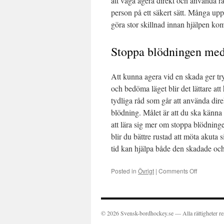
att våga agera direkt och använda rä
person på ett säkert sätt. Många upp
göra stor skillnad innan hjälpen ko
Stoppa blödningen med
Att kunna agera vid en skada ger tr
och bedöma läget blir det lättare at
tydliga råd som går att använda direk
blödning. Målet är att du ska känna d
att lära sig mer om stoppa blödning
blir du bättre rustad att möta akuta 
tid kan hjälpa både den skadade och 
Posted in
Övrigt
|
Comments Off
on
Stoppa
blödning
–
så
© 2026 Svensk-bordhockey.se — Alla rättigheter re
gör