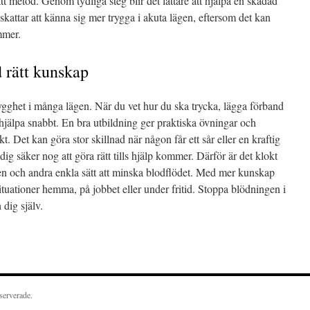
tt metod. Genom tydliga steg blir det lättare att hjälpa en skadad
skattar att känna sig mer trygga i akuta lägen, eftersom det kan
mmer.
 rätt kunskap
ygghet i många lägen. När du vet hur du ska trycka, lägga förband
t hjälpa snabbt. En bra utbildning ger praktiska övningar och
t. Det kan göra stor skillnad när någon får ett sår eller en kraftig
ig säker nog att göra rätt tills hjälp kommer. Därför är det klokt
en och andra enkla sätt att minska blodflödet. Med mer kunskap
situationer hemma, på jobbet eller under fritid. Stoppa blödningen i
dig själv.
en
serverade.