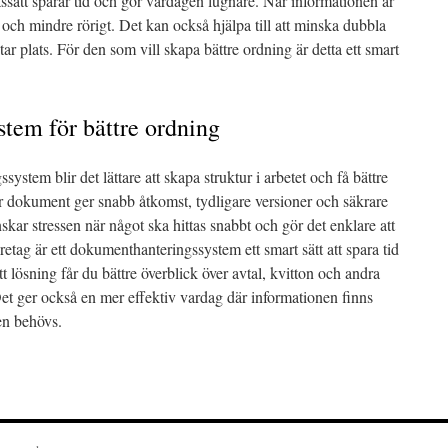
etssätt sparar tid och gör vardagen lugnare. När informationen är
ivt och mindre rörigt. Det kan också hjälpa till att minska dubbla
r plats. För den som vill skapa bättre ordning är detta ett smart
tem för bättre ordning
ystem blir det lättare att skapa struktur i arbetet och få bättre
 för dokument ger snabb åtkomst, tydligare versioner och säkrare
skar stressen när något ska hittas snabbt och gör det enklare att
tag är ett dokumenthanteringssystem ett smart sätt att spara tid
 lösning får du bättre överblick över avtal, kvitton och andra
Det ger också en mer effektiv vardag där informationen finns
en behövs.
hanteringssystem