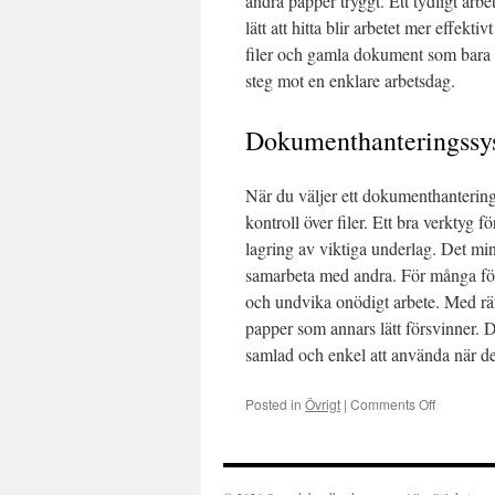
andra papper tryggt. Ett tydligt arb
lätt att hitta blir arbetet mer effekt
filer och gamla dokument som bara ta
steg mot en enklare arbetsdag.
Dokumenthanteringssys
När du väljer ett dokumenthanteringss
kontroll över filer. Ett bra verktyg
lagring av viktiga underlag. Det min
samarbeta med andra. För många före
och undvika onödigt arbete. Med rätt
papper som annars lätt försvinner. 
samlad och enkel att använda när d
Posted in
Övrigt
|
Comments Off
on
Dokument
som
sparar
tid