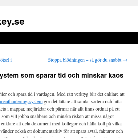
ey.se
tsel i
Stoppa blödningen – så gör du snabbt
→
stem som sparar tid och minskar kaos
iler och spara tid i vardagen. Med rätt verktyg blir det enklare att
menthanteringssystem
gör det lättare att samla, sortera och hitta
r leta i mappar, mejltrådar och pärmar när allt finns ordnat på ett
ag som vill jobba snabbare och minska risken att missa något
et enklare att dela dokument med kollegor och hålla koll på vilka
vänder också ett dokumentarkiv för att spara avtal, fakturor och